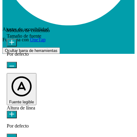
Ajustes de accesibilidad
Módulos de contenido
Tamaño de fuente
Funciona con
OneTap
Ocultar barra de herramientas
Por defecto
Fuente legible
Altura de línea
Por defecto